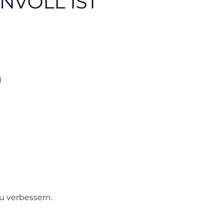
NVOLL IST
)
u verbessern.